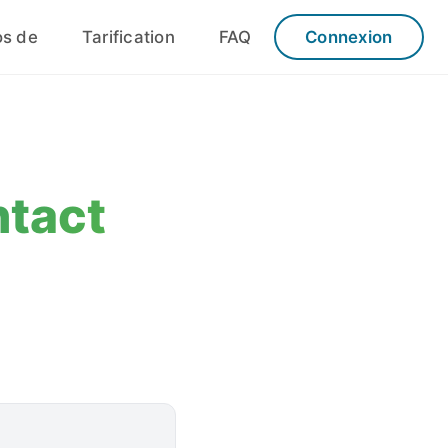
os de
Tarification
FAQ
Connexion
ntact
y