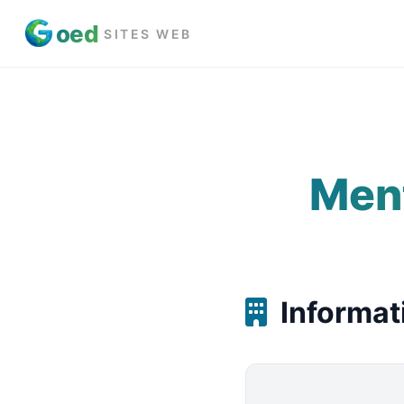
oed
SITES WEB
Ment
Informat