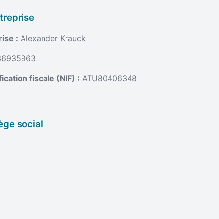
ntreprise
ise :
Alexander Krauck
6935963
cation fiscale (NIF) :
ATU80406348
ège social